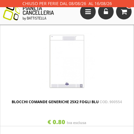
CHIUSO PER FERIE DAL 08/08/26 AL 16/08/26
0
Toggle
navigation
BLOCCHI COMANDE GENERICHE 25X2 FOGLI BLU
COD. 900554
€ 0.80
Iva esclusa