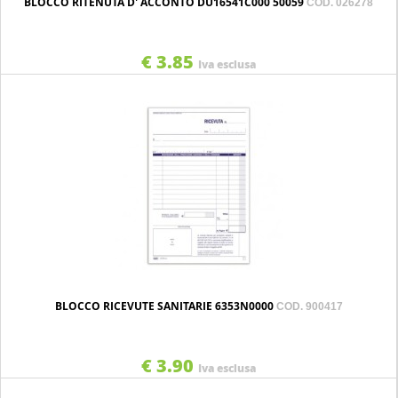
BLOCCO RITENUTA D' ACCONTO DU16541C000 50059
COD. 026278
€ 3.85
Iva esclusa
BLOCCO RICEVUTE SANITARIE 6353N0000
COD. 900417
€ 3.90
Iva esclusa