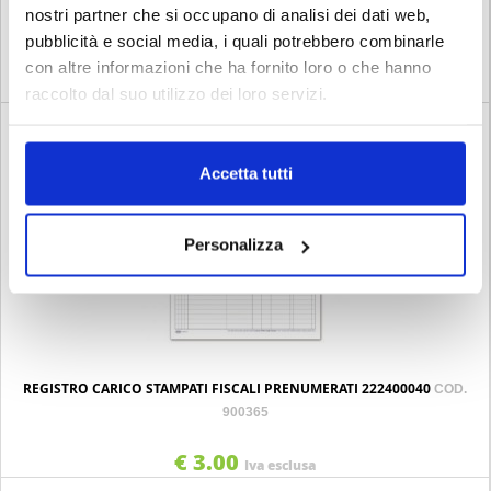
BLOCCO CONTI SERVIZI BALNEARI 6094C0000
nostri partner che si occupano di analisi dei dati web,
COD. 900405
pubblicità e social media, i quali potrebbero combinarle
con altre informazioni che ha fornito loro o che hanno
€ 2.90
Iva esclusa
raccolto dal suo utilizzo dei loro servizi.
Accetta tutti
Personalizza
REGISTRO CARICO STAMPATI FISCALI PRENUMERATI 222400040
COD.
900365
€ 3.00
Iva esclusa