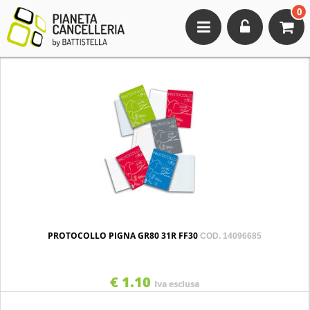
0
Toggle
navigation
PROTOCOLLO PIGNA GR80 31R FF30
COD. 14096685
€ 1.10
Iva esclusa