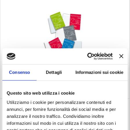
Consenso
Dettagli
Informazioni sui cookie
PROTOCOLLO PIGNA GR80 1R FF200 10065
COD. 14096385
€ 5.30
Questo sito web utilizza i cookie
Iva esclusa
Utilizziamo i cookie per personalizzare contenuti ed
annunci, per fornire funzionalità dei social media e per
analizzare il nostro traffico. Condividiamo inoltre
informazioni sul modo in cui utilizza il nostro sito con i
nostri partner che si occupano di analisi dei dati web,