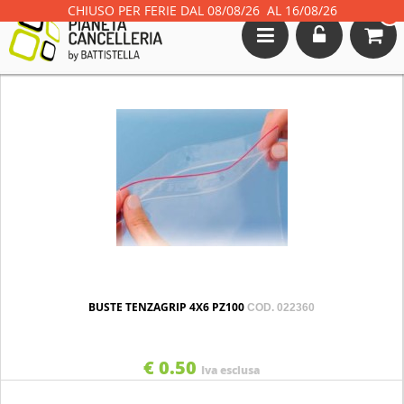
CHIUSO PER FERIE DAL 08/08/26 AL 16/08/26
0
Toggle
navigation
BUSTE TENZAGRIP 4X6 PZ100
COD. 022360
€ 0.50
Iva esclusa