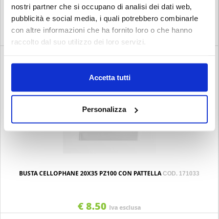
BORSETTE BOTTIGLIA RUSTIC PZ25 CARTAITALIA ROSSO-BLU-VERDE-
nostri partner che si occupano di analisi dei dati web,
COD. 020924
pubblicità e social media, i quali potrebbero combinarle
con altre informazioni che ha fornito loro o che hanno
€ 8.30
Iva esclusa
raccolto dal suo utilizzo dei loro servizi.
Accetta tutti
Personalizza
BUSTA CELLOPHANE 20X35 PZ100 CON PATTELLA
COD. 171033
€ 8.50
Iva esclusa