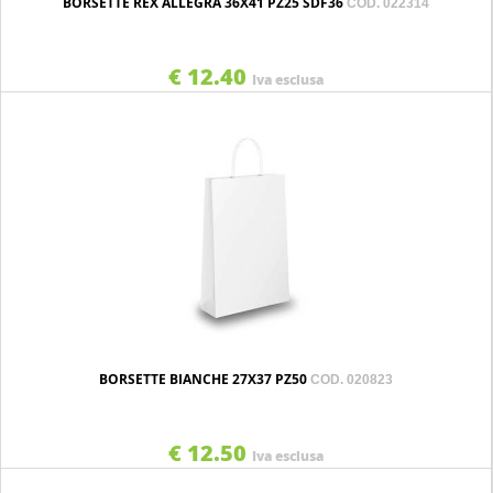
BORSETTE REX ALLEGRA 36X41 PZ25 SDF36
COD. 022314
€ 12.40
Iva esclusa
BORSETTE BIANCHE 27X37 PZ50
COD. 020823
€ 12.50
Iva esclusa