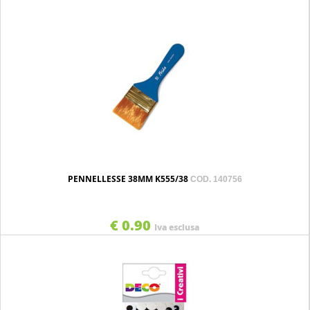
PENNELLESSE 38MM K555/38
COD. 140756
€ 0.90
Iva esclusa