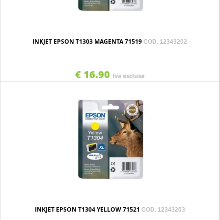
INKJET EPSON T1303 MAGENTA 71519
COD. 12343202
€ 16.90
Iva esclusa
INKJET EPSON T1304 YELLOW 71521
COD. 12343203