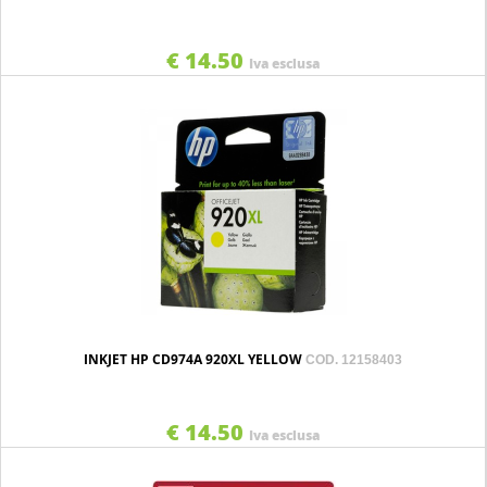
€ 14.50
Iva esclusa
INKJET HP CD974A 920XL YELLOW
COD. 12158403
€ 14.50
Iva esclusa