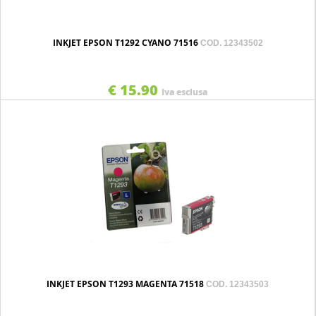
INKJET EPSON T1292 CYANO 71516
COD. 12343502
€ 15.90
Iva esclusa
INKJET EPSON T1293 MAGENTA 71518
COD. 12343503