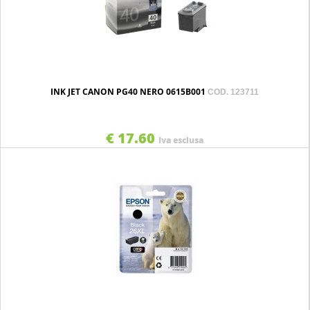
INK JET CANON PG40 NERO 0615B001
COD. 123711
€ 17.60
Iva esclusa