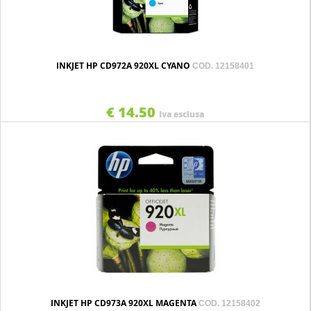
INKJET HP CD972A 920XL CYANO
COD. 12158401
€ 14.50
Iva esclusa
INKJET HP CD973A 920XL MAGENTA
COD. 12158402