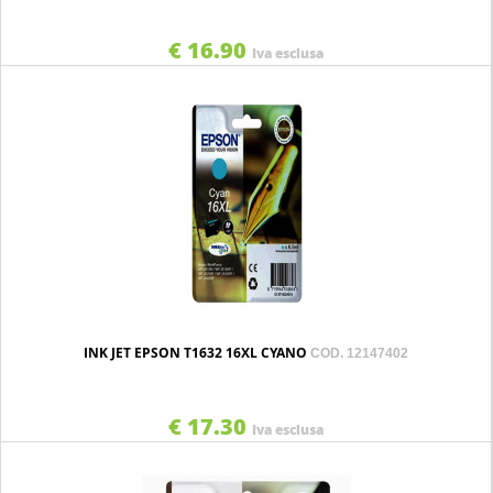
€ 16.90
Iva esclusa
INK JET EPSON T1632 16XL CYANO
COD. 12147402
€ 17.30
Iva esclusa