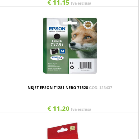
€ 11.15
Iva esclusa
INKJET EPSON T1281 NERO 71528
COD. 123437
€ 11.20
Iva esclusa