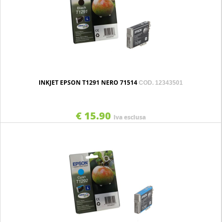
INKJET EPSON T1291 NERO 71514
COD. 12343501
€ 15.90
Iva esclusa