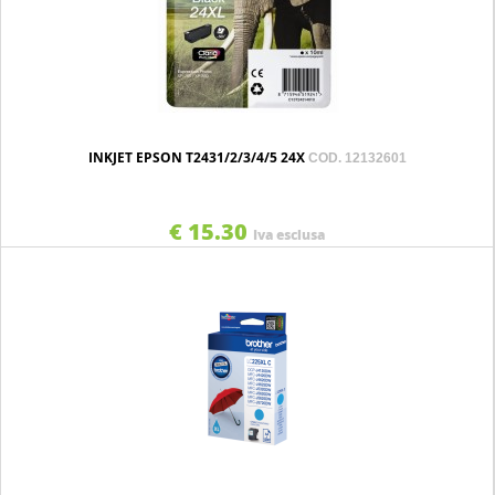
INKJET EPSON T2431/2/3/4/5 24X
COD. 12132601
€ 15.30
Iva esclusa