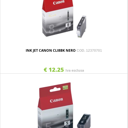
INK JET CANON CLI8BK NERO
COD. 12370701
€ 12.25
Iva esclusa