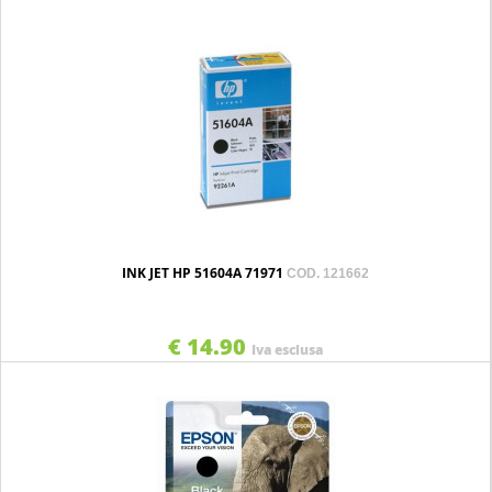
INK JET HP 51604A 71971
COD. 121662
€ 14.90
Iva esclusa