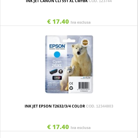
INK JET CANON CLI 551 XL CMYBK
COD. 123744
€ 17.40
Iva esclusa
INK JET EPSON T2632/3/4 COLOR
COD. 12344803
€ 17.40
Iva esclusa