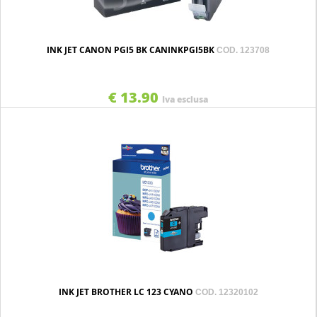
INK JET CANON PGI5 BK CANINKPGI5BK
COD. 123708
€ 13.90
Iva esclusa
INK JET BROTHER LC 123 CYANO
COD. 12320102