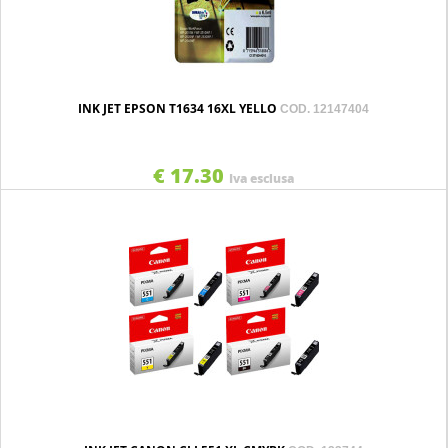
INK JET EPSON T1634 16XL YELLO
COD. 12147404
€ 17.30
Iva esclusa