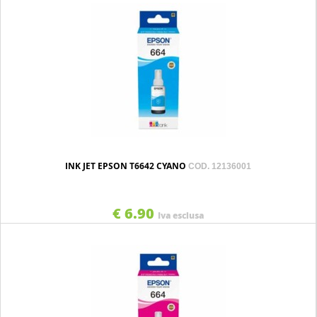
INK JET EPSON T6642 CYANO
COD. 12136001
€ 6.90
Iva esclusa