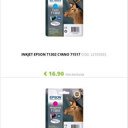
INKJET EPSON T1302 CYANO 71517
COD. 12343201
€ 16.90
Iva esclusa