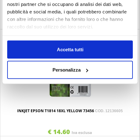
INKJET EPSON T1813 18 XL MAG. 73454
nostri partner che si occupano di analisi dei dati web,
COD. 12136604
pubblicità e social media, i quali potrebbero combinarle
con altre informazioni che ha fornito loro o che hanno
€ 14.60
Iva esclusa
raccolto dal suo utilizzo dei loro servizi.
Accetta tutti
Personalizza
INKJET EPSON T1814 18XL YELLOW 73456
COD. 12136605
€ 14.60
Iva esclusa