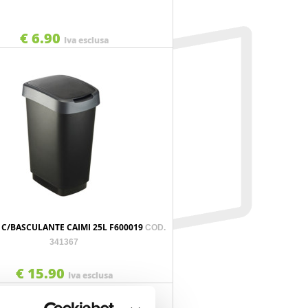
€ 6.90
Iva esclusa
 C/BASCULANTE CAIMI 25L F600019
COD.
341367
€ 15.90
Iva esclusa