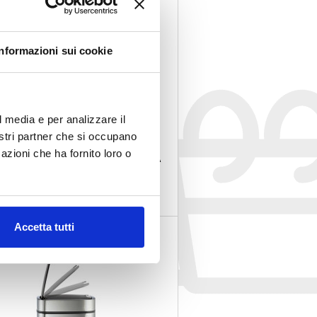
Informazioni sui cookie
l media e per analizzare il
nostri partner che si occupano
azioni che ha fornito loro o
NO INOX C/PEDALE 554AS/28 STILCASA
COD. 341483
€ 30.00
Iva esclusa
Accetta tutti