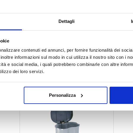
Dettagli
ookie
nalizzare contenuti ed annunci, per fornire funzionalità dei socia
inoltre informazioni sul modo in cui utilizza il nostro sito con i 
icità e social media, i quali potrebbero combinarle con altre inform
CESTINO C/BASCULANTE CAIMI 50L F600029
CESTI
 341526
COD.
lizzo dei loro servizi.
341366
€ 22.90
Iva esclusa
Personalizza