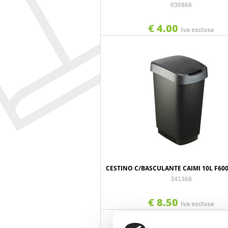
030968
€ 4.00
Iva esclusa
CESTINO C/BASCULANTE CAIMI 10L F60
341368
€ 8.50
Iva esclusa