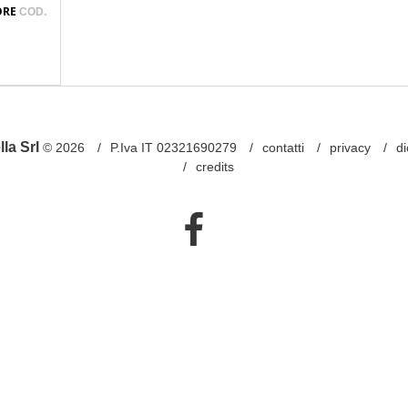
SORE
COD.
la Srl
© 2026
P.Iva IT 02321690279
contatti
privacy
di
credits