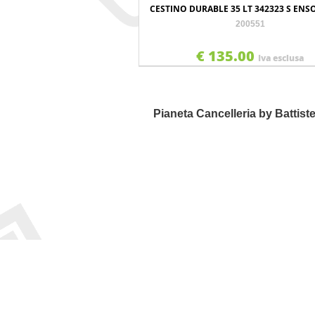
CESTINO DURABLE 35 LT 342323 S EN
200551
€ 135.00
Iva esclusa
Pianeta Cancelleria by Battistel