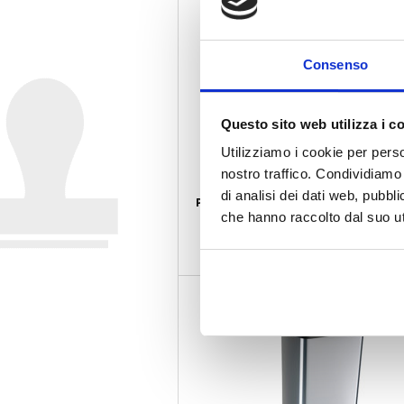
Consenso
Questo sito web utilizza i c
Utilizziamo i cookie per perso
nostro traffico. Condividiamo 
di analisi dei dati web, pubbl
PEDALE + ASTE PER BIDONE LT 80
COD.
che hanno raccolto dal suo uti
€ 17.00
Iva esclusa