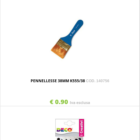
PENNELLESSE 38MM K555/38
COD. 140756
€ 0.90
Iva esclusa