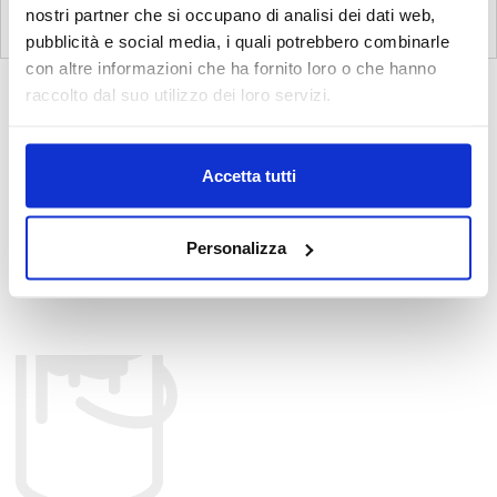
nostri partner che si occupano di analisi dei dati web,
pubblicità e social media, i quali potrebbero combinarle
con altre informazioni che ha fornito loro o che hanno
raccolto dal suo utilizzo dei loro servizi.
Pianeta Cancelleria by Battistella Srl
© 2026
P.Iva IT 02321690279
contatti
privacy
Accetta tutti
dichiarazione dei cookie
condizioni
credits
Personalizza