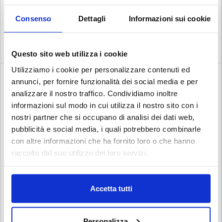
Consenso
Dettagli
Informazioni sui cookie
ROTOLO ASCIUGAMANO MT 60 PZ 12 PAPERNET 420291
COD. 160379
€ 19.80
Questo sito web utilizza i cookie
Iva esclusa
Utilizziamo i cookie per personalizzare contenuti ed
annunci, per fornire funzionalità dei social media e per
analizzare il nostro traffico. Condividiamo inoltre
informazioni sul modo in cui utilizza il nostro sito con i
nostri partner che si occupano di analisi dei dati web,
pubblicità e social media, i quali potrebbero combinarle
con altre informazioni che ha fornito loro o che hanno
raccolto dal suo utilizzo dei loro servizi.
Accetta tutti
DISPENSER CARTA IGIENICA INTERFOGLIATA 416147
COD. 160385
Personalizza