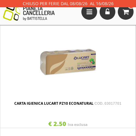
CHIUSO PER FERIE DAL 08/08/26 AL 16/08/26
0
Toggle
navigation
CARTA IGIENICA LUCART PZ10 ECONATURAL
COD. 03017701
€ 2.50
Iva esclusa