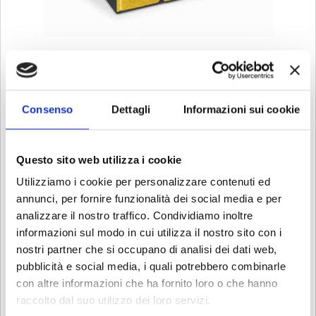
HOME
SHOP
>
ARTICOLI BUFFETTI
>
ARCHIVIO
>
>
REGISTRATORI SET 3PZ 7805 COD 7805GOGH4
REGISTRATORI SET 3PZ 7805 COD
7805GOGH4
Consenso
Dettagli
Informazioni sui cookie
Cod 91007210
Questo sito web utilizza i cookie
€ 18.00
Utilizziamo i cookie per personalizzare contenuti ed
Iva esclusa
annunci, per fornire funzionalità dei social media e per
analizzare il nostro traffico. Condividiamo inoltre
informazioni sul modo in cui utilizza il nostro sito con i
nostri partner che si occupano di analisi dei dati web,
CONDIZIONI DI VENDITA
pubblicità e social media, i quali potrebbero combinarle
TEMPI E COSTI
con altre informazioni che ha fornito loro o che hanno
raccolto dal suo utilizzo dei loro servizi.