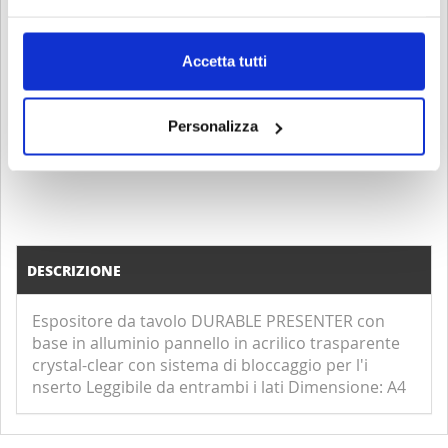
Accetta tutti
ACQUISTA
Personalizza
DESCRIZIONE
Espositore da tavolo DURABLE PRESENTER con
base in alluminio pannello in acrilico trasparente
crystal-clear con sistema di bloccaggio per l'i
nserto Leggibile da entrambi i lati Dimensione: A4