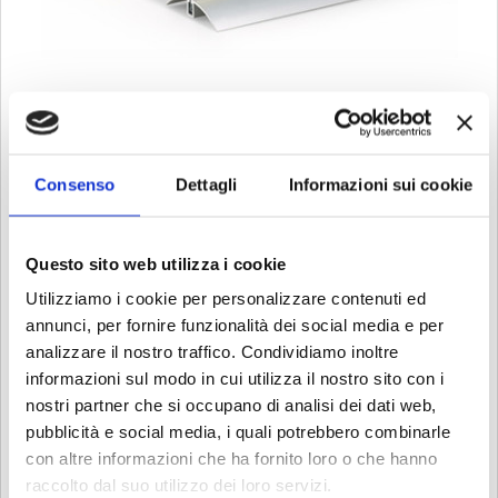
HOME
SHOP
>
REGALO - TEMPO LIBERO
>
ACCESSORI UFFICIO
>
>
TARGHETTA DURABLE PRESENTER A4 8589
TARGHETTA DURABLE PRESENTER A4
8589
Consenso
Dettagli
Informazioni sui cookie
Cod 200006
Questo sito web utilizza i cookie
€ 12.40
Iva esclusa
Utilizziamo i cookie per personalizzare contenuti ed
annunci, per fornire funzionalità dei social media e per
analizzare il nostro traffico. Condividiamo inoltre
informazioni sul modo in cui utilizza il nostro sito con i
CONDIZIONI DI VENDITA
nostri partner che si occupano di analisi dei dati web,
TEMPI E COSTI
pubblicità e social media, i quali potrebbero combinarle
con altre informazioni che ha fornito loro o che hanno
raccolto dal suo utilizzo dei loro servizi.