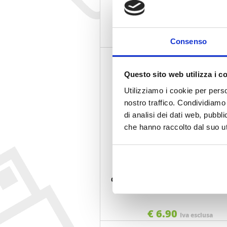
GIOCO DAL NEGRO DOMINO 05381
07018501
€ 6.50
Consenso
Iva esclusa
Questo sito web utilizza i c
Utilizziamo i cookie per perso
nostro traffico. Condividiamo 
di analisi dei dati web, pubbl
che hanno raccolto dal suo uti
CARTE DAL NEGRO RAMINO 305 PLAST
020009
COD. 030354
€ 6.90
Iva esclusa