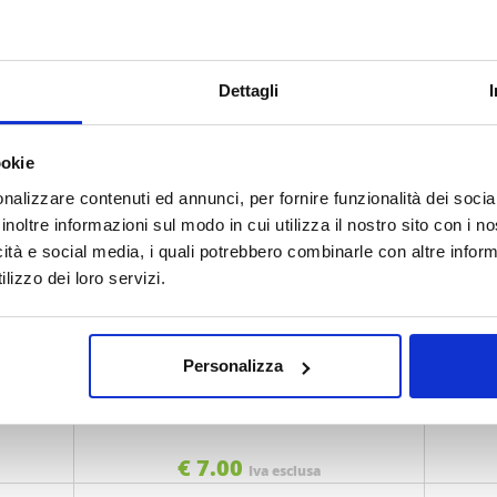
7
CARTE DAL NEGRO BRESCIANE PZ52
PORTAB
COD.
PLASTIFICATE 010053
COD. 03035504
€ 6.90
Dettagli
Iva esclusa
ookie
nalizzare contenuti ed annunci, per fornire funzionalità dei socia
inoltre informazioni sul modo in cui utilizza il nostro sito con i 
icità e social media, i quali potrebbero combinarle con altre inform
lizzo dei loro servizi.
Personalizza
IFICATE
REGGILIBRO LEBEZ ART 088 PZ 2
PISTOLA
COD. 160720
€ 7.00
Iva esclusa