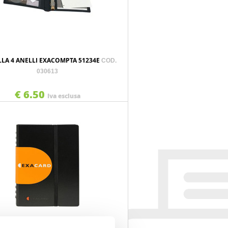
LLA 4 ANELLI EXACOMPTA 51234E
COD.
030613
€ 6.50
Iva esclusa