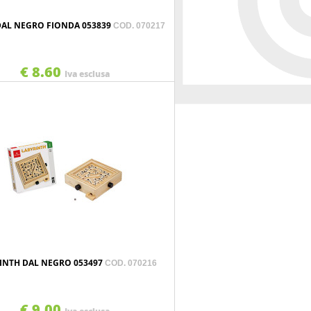
DAL NEGRO FIONDA 053839
COD. 070217
€ 8.60
Iva esclusa
INTH DAL NEGRO 053497
COD. 070216
€ 9.00