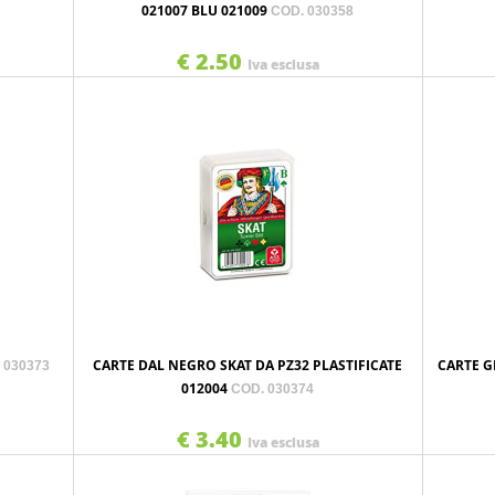
021007 BLU 021009
COD. 030358
€ 2.50
Iva esclusa
CARTE DAL NEGRO SKAT DA PZ32 PLASTIFICATE
CARTE G
 030373
012004
COD. 030374
€ 3.40
Iva esclusa