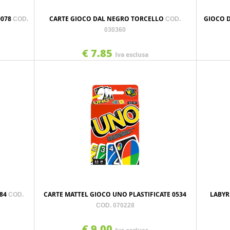
0078
CARTE GIOCO DAL NEGRO TORCELLO
GIOCO 
COD.
COD.
030360
€ 7.85
Iva esclusa
584
CARTE MATTEL GIOCO UNO PLASTIFICATE 0534
LABYR
COD.
COD. 070228
€ 9.00