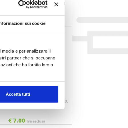
IGLIETTI EXA 120P 75034
COD. 320034
€ 6.90
Informazioni sui cookie
Iva esclusa
l media e per analizzare il
nostri partner che si occupano
azioni che ha fornito loro o
Accetta tutti
 CON ELASTICI DAL NEGRO 053840
COD.
070214
€ 7.00
Iva esclusa