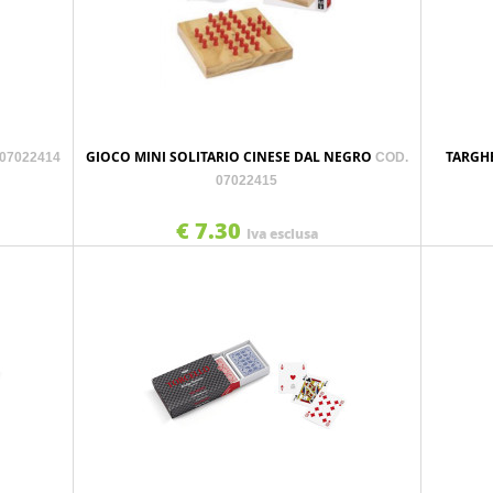
GIOCO MINI SOLITARIO CINESE DAL NEGRO
TARGHE
 07022414
COD.
07022415
€ 7.30
Iva esclusa