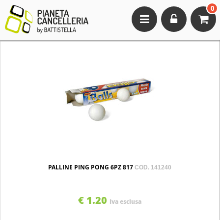
0
Toggle
navigation
PALLINE PING PONG 6PZ 817
COD. 141240
€ 1.20
Iva esclusa